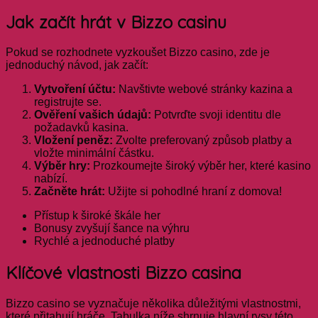
Jak začít hrát v Bizzo casinu
Pokud se rozhodnete vyzkoušet Bizzo casino, zde je
jednoduchý návod, jak začít:
Vytvoření účtu:
Navštivte webové stránky kazina a
registrujte se.
Ověření vašich údajů:
Potvrďte svoji identitu dle
požadavků kasina.
Vložení peněz:
Zvolte preferovaný způsob platby a
vložte minimální částku.
Výběr hry:
Prozkoumejte široký výběr her, které kasino
nabízí.
Začněte hrát:
Užijte si pohodlné hraní z domova!
Přístup k široké škále her
Bonusy zvyšují šance na výhru
Rychlé a jednoduché platby
Klíčové vlastnosti Bizzo casina
Bizzo casino se vyznačuje několika důležitými vlastnostmi,
které přitahují hráče. Tabulka níže shrnuje hlavní rysy této