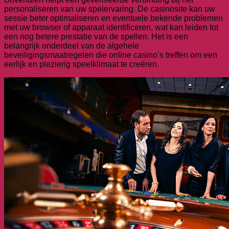
personaliseren van uw spelervaring. De casinosite kan uw
sessie beter optimaliseren en eventuele bekende problemen
met uw browser of apparaat identificeren, wat kan leiden tot
een nog betere prestatie van de spellen. Het is een
belangrijk onderdeel van de algehele
beveiligingsmaatregelen die online casino’s treffen om een
eerlijk en plezierig speelklimaat te creëren.