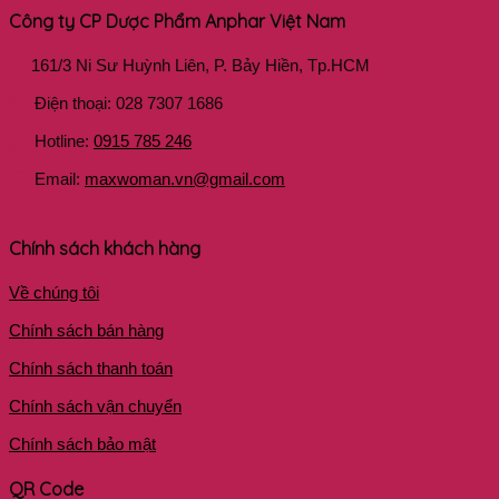
Công ty CP Dược Phẩm Anphar Việt Nam
161/3 Ni Sư Huỳnh Liên, P. Bảy Hiền, Tp.HCM
Điện thoại: 028 7307 1686
Hotline:
0915 785 246
Email:
maxwoman.vn@gmail.com
Chính sách khách hàng
Về chúng tôi
Chính sách bán hàng
Chính sách thanh toán
Chính sách vận chuyển
Chính sách bảo mật
QR Code