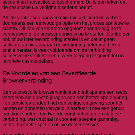
account en transacties te beschermen. Dit is een teken dat
de casinosite uw veiligheid serieus neemt.
Als de verificatie daadwerkelijk mislukt, biedt de website
doorgaans een eenvoudige optie om het proces opnieuw te
starten. Dit kan vaak worden opgelost door de pagina te
vernieuwen of de browser opnieuw op te starten. Controleer
ook of uw internetverbinding stabiel is en dat er geen
software op uw apparaat de verbinding belemmert. Een
snelle herstart is vaak voldoende om de verbinding
succesvol te verifiëren en u weer toegang te geven tot uw
favoriete casinospellen.
De Voordelen van een Geverifieerde
Browserverbinding
Een succesvolle browserverificatie biedt spelers een reeks
voordelen die direct bijdragen aan een betere spelervaring.
Ten eerste garandeert het een veilige omgeving voor het
storten en opnemen van geld, waardoor u met een gerust
hart kunt spelen. Ten tweede zorgt het voor een stabiele
verbinding, wat cruciaal is voor een soepele gameplay,
vooral bij snelle spellen of live dealer sessies.
Bovendien helpt een geverifieerde verbinding bij het