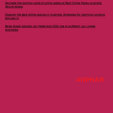
Navigate the exciting world of online pokies at Best Online Pokies Australia:
Secure access
Discover the best online casinos in Australia: Strategies for claiming lucrative
bonuses in
Beste legale goksites van Nederland 2026: hoe je profiteert van unieke
promoties
CÁC NHÃN HÀNG CỦA
ANPHAR