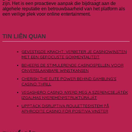
zijn. Het is een proactieve aanpak die bijdraagt aan de
algehele reputatie en betrouwbaarheid van het platform als
een veilige plek voor online entertainment.
TIN LIÊN QUAN
GEVESTIGDE KRACHT: VERBETER JE CASINOWINSTEN
MET EEN GEFOCUSTE GOKMENTALITEIT
BEHEERS DE STIMULERENDE CASINOSPELLEN VOOR
ONVERSLAANBARE WINSTKANSEN
CHERISH THE ELITE POWER BEHIND GAMBLING’S
CASINO THRILL
VEGASHERO CASINO: NYERD MEG A SZERENCSEJÁTÉK
IZGALMAS NYEREMÉNYSTRUKTÚRÁJÁT
UPPTÄCK DISRUPTIVA ROULETTESYSTEM PÅ
APHRODITE CASINO FÖR POSITIVA VINSTER