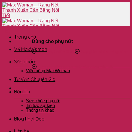
Skip
to
content
Trang chủ
Dùng cho phụ nữ:
Về MaxWoman
Thiếu hụt nội tiết tố
Suy giảm chức năng sinh
lý
Sản phẩm
Sạm da, nám da do mất cân bằng nội tiết
Viên uống MaxWoman
Tư Vấn Chuyên Gia
Bản Tin
Sức khỏe phụ nữ
Tin tức sự kiện
Thông tin khác
Blog Phái Đẹp
Liên hệ