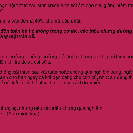
oạn nội tiết tố sau sinh khiến dịch tiết âm đạo suy giảm, niêm 
”.
h cũng là vấn đề mà 40% phụ nữ gặp phải.
g đến toàn bộ hệ thống trong cơ thể, các triệu chứng dườn
cùng một vấn đề.
 bình thường. Thông thường, các triệu chứng sẽ chỉ phổ biến tro
đến khi trẻ được cai sữa.
không cải thiện sau vài tuần hoặc chúng quá nghiêm trọng, ngă
 dành cho bạn ngay cả khi bạn đang cho con bú, như: sử dụng t
nội tiết tố có thể phục hồi lại một cách tự nhiên.
nh thường, nhưng nếu các triệu chứng quá nghiêm
 sĩ! (Ảnh minh họa)