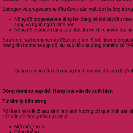
Estrogen và progesterone đều được sản xuất bởi buồng trứng v
Nồng độ progesterone tăng lên đáng kể khi bắt đầu mang t
cung và ngăn ngừa sinh non.
Nồng độ estrogen tăng cao nhất trước khi chuyển dạ, nó
Sau sinh, hai hormone này đều suy giảm rõ rệt, nhưng proges
mang tên hormone sụp đổ, sự sụp đổ của dòng domino cứ thế k
Quân domino đầu tiên mang tên hormone đã sụp đổ (Ản
Dòng domino sụp đổ: Hàng loạt vấn đề xuất hiện
Từ tâm lý bên trong
Rối loạn nội tiết tố sau sinh làm ảnh hưởng tới quá trình sản
các vấn đề tâm lý tiêu cực như:
Mệt mỏi, thờ ơ
Căng thẳng