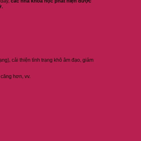
 đây,
các nhà khoa học phát hiện được
ữ.
ạng), cải thiện tình trạng khô âm đạo, giảm
 căng hơn, vv.