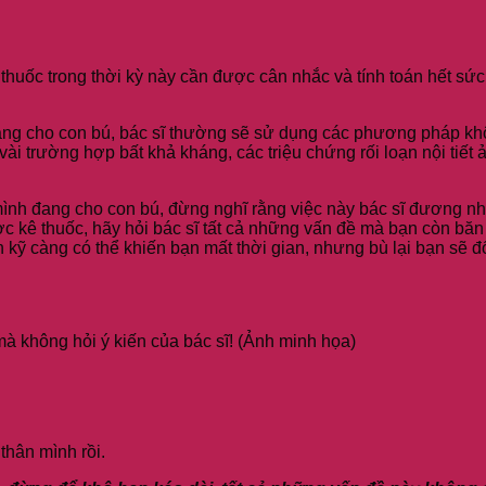
thuốc trong thời kỳ này cần được cân nhắc và tính toán hết sức
ạn đang cho con bú, bác sĩ thường sẽ sử dụng các phương pháp kh
vài trường hợp bất khả kháng, các triệu chứng rối loạn nội tiết
mình đang cho con bú, đừng nghĩ rằng việc này bác sĩ đương nhi
ợc kê thuốc, hãy hỏi bác sĩ tất cả những vấn đề mà bạn còn bă
 kỹ càng có thể khiến bạn mất thời gian, nhưng bù lại bạn sẽ đ
à không hỏi ý kiến của bác sĩ! (Ảnh minh họa)
thân mình rồi.