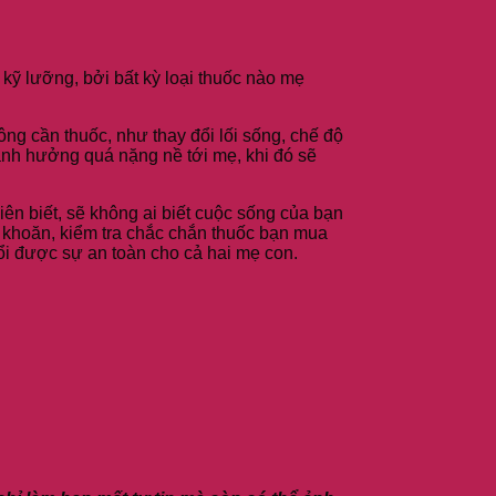
 kỹ lưỡng, bởi bất kỳ loại thuốc nào mẹ
ông cần thuốc, như thay đổi lối sống, chế độ
 ảnh hưởng quá nặng nề tới mẹ, khi đó sẽ
ên biết, sẽ không ai biết cuộc sống của bạn
n khoăn, kiểm tra chắc chắn thuốc bạn mua
ổi được sự an toàn cho cả hai mẹ con.