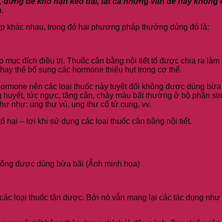
, đừng để khô hạn kéo dài, tất cả những vấn đề này không c
.
háp khác nhau, trong đó hai phương pháp thường dùng đó là:
o mục đích điều trị. Thuốc cân bằng nội tiết tố được chia ra làm
hay thế bổ sung các hormone thiếu hụt trong cơ thể.
 hormone nên các loại thuốc này tuyệt đối không được dùng bừa b
huyết, tức ngực, tăng cân, chảy máu bất thường ở bộ phận sin
hư như: ung thư vú, ung thư cổ tử cung, vv.
ố hại – lợi khi sử dụng các loại thuốc cân bằng nội tiết.
 không được dùng bừa bãi (Ảnh minh họa)
ác loại thuốc tân dược. Bởi nó vẫn mang lại các tác dụng như 