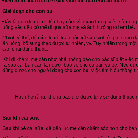
Điều trị rối loạn nội tiết sau sinh thế nào cho an toàn?
Giai đoạn cho con bú
Đây là giai đoạn cực kì nhạy cảm và quan trọng, việc sử dụng 
uống vào đều có thể đi qua sữa mẹ và ảnh hưởng tới em bé.
Chính vì thế, để điều trị rối loạn nội tiết sau sinh ở giai đo
ăn uống, bổ sung thảo dược tự nhiên, vv. Tuy nhiên trong một 
cần phải dùng thuốc.
Khi đi khám, mẹ cần nhớ phải thông báo cho bác sĩ biết việc 
ra sao cả, bạn cần là người bảo vệ cho cả bạn và bé. Nếu đư
dùng được cho người đang cho con bú. Việc tìm hiểu thông tin
Hãy nhớ rằng, không bao giờ được tự ý sử dụng thuốc m
Sau khi cai sữa
Sau khi bé cai sữa, đã đến lúc mẹ cần chăm sóc hơn cho bản 