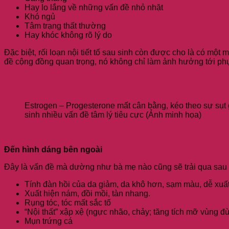
Hay lo lắng về những vấn đề nhỏ nhặt
Khó ngủ
Tâm trạng thất thường
Hay khóc không rõ lý do
Đặc biệt, rối loạn nội tiết tố sau sinh còn được cho là có m
đề cộng đồng quan trọng, nó không chỉ làm ảnh hưởng tới ph
Estrogen – Progesterone mất cân bằng, kéo theo sự sụt
sinh nhiều vấn đề tâm lý tiêu cực (Ảnh minh họa)
Đến hình dáng bên ngoài
Đây là vấn đề mà dường như bà mẹ nào cũng sẽ trải qua sau k
Tính đàn hồi của da giảm, da khô hơn, sạm màu, dễ xuất
Xuất hiện nám, đồi mồi, tàn nhang.
Rụng tóc, tóc mất sắc tố
“Nội thất” xập xệ (ngực nhão, chảy; tăng tích mỡ vùng đù
Mụn trứng cá