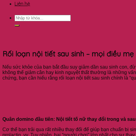
Liên hệ
Rối loạn nội tiết sau sinh – mọi điều m
Nếu sức khỏe của bạn bắt đầu suy giảm dần sau sinh con, đừn
không thể giảm cân hay kinh nguyệt thất thường là những vấn đ
chứng, bạn cần hiểu rằng rối loạn nội tiết sau sinh chính là “
Quân domino đầu tiên: Nội tiết tố nữ thay đổi trong và sau
Cơ thể bạn trải qua rất nhiều thay đổi để giúp bạn chuẩn bị s
prolactin, vv. Tuy nhiên, hai “người chơi” lớn nhất cho sự thay