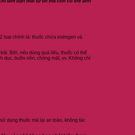
hỉ làm bạn mất tự tin mà còn có thể ảnh
 2 loại chính là: thuốc chứa estrogen và
ãi. Bởi, nếu dùng quá liều, thuốc có thể
h dục, buồn nôn, chóng mặt, vv. Không chỉ
sử dụng thuốc mà lại an toàn, không tác