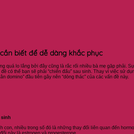
ẹ cần biết để dễ dàng khắc phục
g quá lo lắng bởi đây cũng là rắc rối nhiều bà mẹ gặp phải. S
ề có thể bạn sẽ phải “chiến đấu” sau sinh. Thay vì việc sử dụng
quân domino” đầu tiên gây nên “dòng thác” của các vấn đề này.
 sinh
inh con, nhiều trong số đó là những thay đổi liên quan đến hormo
 đổi này là estrogen và progesterone.