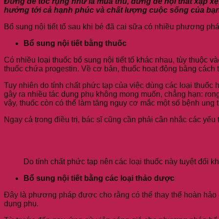
Đừng để tóc rụng như lá mùa thu, đừng để nội thất xập xệ
hưởng tới cả hạnh phúc và chất lượng cuộc sống của bạn
Bổ sung nội tiết tố sau khi bé đã cai sữa có nhiều phương p
Bổ sung nội tiết bằng thuốc
Có nhiều loại thuốc bổ sung nội tiết tố khác nhau, tùy thuộc và
thuốc chứa progestin. Về cơ bản, thuốc hoạt động bằng cách t
Tuy nhiên do tính chất phức tạp của việc dùng các loại thuốc
gây ra nhiều tác dụng phụ không mong muốn, chẳng hạn: rong 
vậy, thuốc còn có thể làm tăng nguy cơ mắc một số bệnh ung t
Ngay cả trong điều trị, bác sĩ cũng cần phải cân nhắc các yếu t
Do tính chất phức tạp nên các loại thuốc này tuyệt đối
Bổ sung nội tiết bằng các loại thảo dược
Đây là phương pháp được cho rằng có thể thay thế hoàn hảo c
dụng phụ.