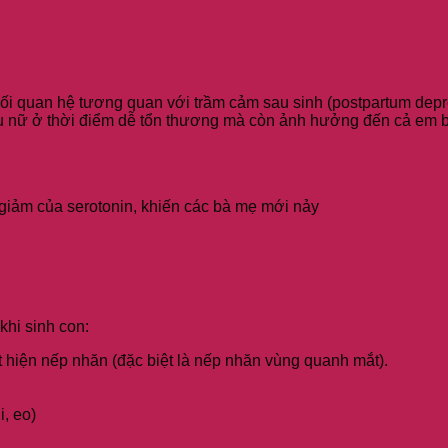
ột mối quan hệ tương quan với trầm cảm sau sinh (postpartum de
ụ nữ ở thời điểm dễ tổn thương mà còn ảnh hưởng đến cả em bé
 giảm của serotonin, khiến các bà mẹ mới nảy
hi sinh con:
 hiện nếp nhăn (đặc biệt là nếp nhăn vùng quanh mắt).
i, eo)