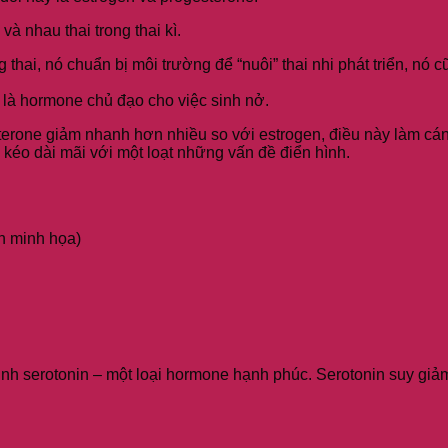
à nhau thai trong thai kì.
hai, nó chuẩn bị môi trường để “nuôi” thai nhi phát triển, nó cũ
 là hormone chủ đạo cho việc sinh nở.
terone giảm nhanh hơn nhiều so với estrogen, điều này làm cá
éo dài mãi với một loạt những vấn đề điển hình.
h minh họa)
 sinh serotonin – một loại hormone hạnh phúc. Serotonin suy giả