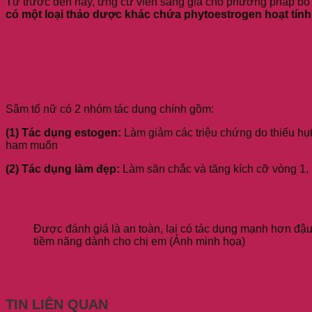
Từ trước đến nay, ứng cử viên sáng giá cho phương pháp bổ s
có một loại thảo dược khác chứa phytoestrogen hoạt tính
Sâm tố nữ có 2 nhóm tác dụng chính gồm:
(1) Tác dụng estogen:
Làm giảm các triệu chứng do thiếu hụt 
ham muốn
(2) Tác dụng làm đẹp:
Làm săn chắc và tăng kích cỡ vòng 1, 
Được đánh giá là an toàn, lại có tác dụng mạnh hơn đậ
tiềm năng dành cho chị em (Ảnh minh họa)
TIN LIÊN QUAN