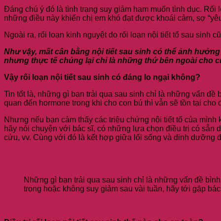
Đáng chú ý đó là tình trạng suy giảm ham muốn tình dục. Rối l
những điều này khiến chị em khó đạt được khoái cảm, sợ “yêu
Ngoài ra, rối loạn kinh nguyệt do rối loạn nội tiết tố sau sin
Như vậy, mất cân bằng nội tiết sau sinh có thể ảnh hưởn
nhưng thực tế chúng lại chỉ là những thứ bên ngoài cho 
Vậy rối loạn nội tiết sau sinh có đáng lo ngại không?
Tin tốt là, những gì bạn trải qua sau sinh chỉ là những vấn đề
quan đến hormone trong khi cho con bú thì vẫn sẽ tồn tại cho 
Nhưng nếu bạn cảm thấy các triệu chứng nội tiết tố của mình 
hãy nói chuyện với bác sĩ, có những lựa chọn điều trị có sẵn
cứu, vv. Cùng với đó là kết hợp giữa lối sống và dinh dưỡng để 
Những gì bạn trải qua sau sinh chỉ là những vấn đề bì
trọng hoặc không suy giảm sau vài tuần, hãy tới gặp bác