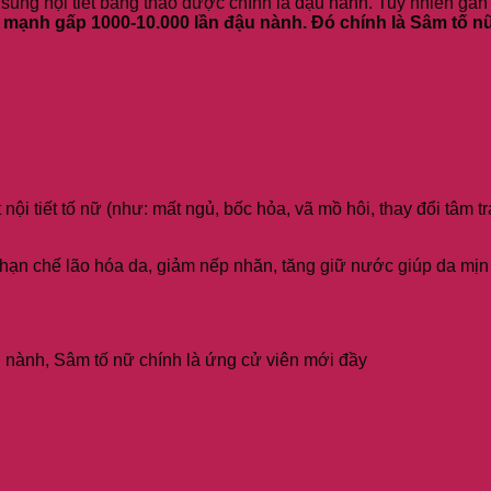
ung nội tiết bằng thảo dược chính là đậu nành. Tuy nhiên gần
 mạnh gấp 1000-10.000 lần đậu nành. Đó chính là Sâm tố n
nội tiết tố nữ (như: mất ngủ, bốc hỏa, vã mồ hôi, thay đổi tâm tr
hạn chế lão hóa da, giảm nếp nhăn, tăng giữ nước giúp da mịn
u nành, Sâm tố nữ chính là ứng cử viên mới đầy