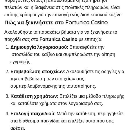
παράγοντες, όπως η αποτελεσματική εξυπηρέτηση
πελατών και η διαφάνεια στις πολιτικές πληρωμών, είναι
επίσης κρίσιμοι για την επιλογή ενός διαδικτυακού καζίνο.
Πώς να ξεκινήσετε στο Fortunica Casino
Ακολουθήστε τα παρακάτω βήματα για να ξεκινήσετε το
παιχνίδι σας στο
Fortunica Casino
με επιτυχία:
Δημιουργία λογαριασμού:
Επισκεφθείτε την
ιστοσελίδα του καζίνο και συμπληρώστε την αίτηση
εγγραφής.
Επιβεβαίωση στοιχείων:
Ακολουθήστε τις οδηγίες για
την επιβεβαίωση των στοιχείων σας,
συμπεριλαμβανομένης της ταυτοποίησης.
Κατάθεση χρημάτων:
Επιλέξτε μια μέθοδο πληρωμής
και καταθέστε χρήματα στον λογαριασμό σας.
Επιλογή παιχνιδιού:
Μετά την κατάθεση, περιηγηθείτε
στα διαθέσιμα παιχνίδια και επιλέξτε αυτό που σας
αρέσει.