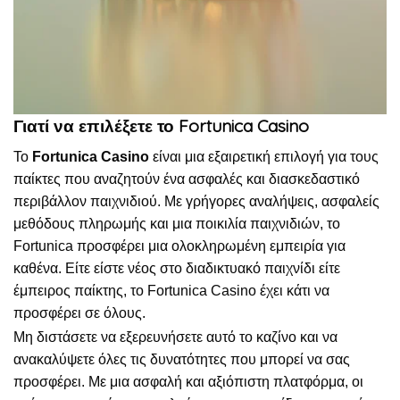
Γιατί να επιλέξετε το Fortunica Casino
Το
Fortunica Casino
είναι μια εξαιρετική επιλογή για τους
παίκτες που αναζητούν ένα ασφαλές και διασκεδαστικό
περιβάλλον παιχνιδιού. Με γρήγορες αναλήψεις, ασφαλείς
μεθόδους πληρωμής και μια ποικιλία παιχνιδιών, το
Fortunica προσφέρει μια ολοκληρωμένη εμπειρία για
καθένα. Είτε είστε νέος στο διαδικτυακό παιχνίδι είτε
έμπειρος παίκτης, το Fortunica Casino έχει κάτι να
προσφέρει σε όλους.
Μη διστάσετε να εξερευνήσετε αυτό το καζίνο και να
ανακαλύψετε όλες τις δυνατότητες που μπορεί να σας
προσφέρει. Με μια ασφαλή και αξιόπιστη πλατφόρμα, οι