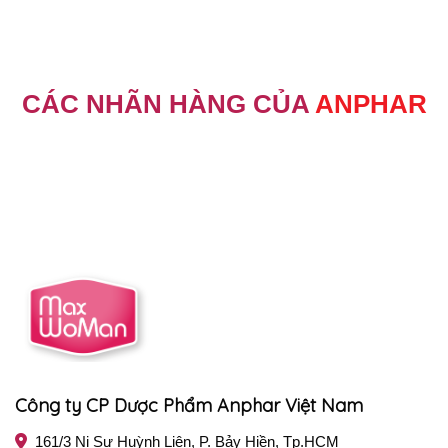
CÁC NHÃN HÀNG CỦA
ANPHAR
Công ty CP Dược Phẩm Anphar Việt Nam
161/3 Ni Sư Huỳnh Liên, P. Bảy Hiền, Tp.HCM