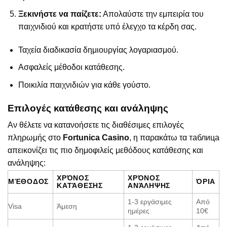
Ξεκινήστε να παίζετε:
Απολαύστε την εμπειρία του
παιχνιδιού και κρατήστε υπό έλεγχο τα κέρδη σας.
Ταχεία διαδικασία δημιουργίας λογαριασμού.
Ασφαλείς μέθοδοι κατάθεσης.
Ποικιλία παιχνιδιών για κάθε γούστο.
Επιλογές κατάθεσης και ανάληψης
Αν θέλετε να κατανοήσετε τις διαθέσιμες επιλογές
πληρωμής στο
Fortunica Casino
, η παρακάτω τα таблица
απεικονίζει τις πιο δημοφιλείς μεθόδους κατάθεσης και
ανάληψης:
ΧΡΌΝΟΣ
ΧΡΌΝΟΣ
ΜΈΘΟΔΟΣ
ΌΡΙΑ
ΚΑΤΆΘΕΣΗΣ
ΑΝΆΛΗΨΗΣ
1-3 εργάσιμες
Από
Visa
Άμεση
ημέρες
10€