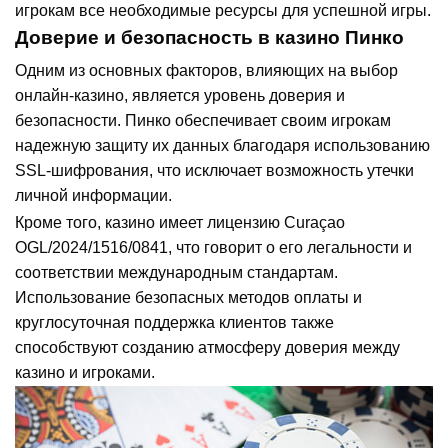
игрокам все необходимые ресурсы для успешной игры.
Доверие и безопасность в казино Пинко
Одним из основных факторов, влияющих на выбор
онлайн-казино, является уровень доверия и
безопасности. Пинко обеспечивает своим игрокам
надежную защиту их данных благодаря использованию
SSL-шифрования, что исключает возможность утечки
личной информации.
Кроме того, казино имеет лицензию Curaçao
OGL/2024/1516/0841, что говорит о его легальности и
соответствии международным стандартам.
Использование безопасных методов оплаты и
круглосуточная поддержка клиентов также
способствуют созданию атмосферу доверия между
казино и игроками.