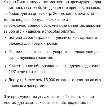
Казино Пинко предлагает множество преимуществ для
своих пользователей, что делает его привлекательным
выбором для азартных игр. Это может включать не
только щедрые бонусы и акции, но и
высококачественное обслуживание клиентов, широкий
выбор игр и надежные способы оплаты.
Бонусы за регистрацию — увеличение стартового
баланса для новых игроков.
Постоянные акции — регулярные предложения для
существующих клиентов.
Качественное обслуживание — поддержка доступна
24/7 через чат и email.
Доступ к более чем 15,000 играм — от слотов до игр
с живыми дилерами.
Эти преимущества делают казино Пинко отличным
местом для азартных развлечений, предоставляя