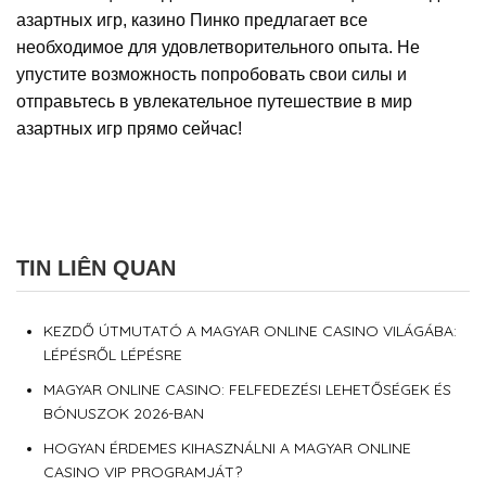
азартных игр, казино Пинко предлагает все
необходимое для удовлетворительного опыта. Не
упустите возможность попробовать свои силы и
отправьтесь в увлекательное путешествие в мир
азартных игр прямо сейчас!
TIN LIÊN QUAN
KEZDŐ ÚTMUTATÓ A MAGYAR ONLINE CASINO VILÁGÁBA:
LÉPÉSRŐL LÉPÉSRE
MAGYAR ONLINE CASINO: FELFEDEZÉSI LEHETŐSÉGEK ÉS
BÓNUSZOK 2026-BAN
HOGYAN ÉRDEMES KIHASZNÁLNI A MAGYAR ONLINE
CASINO VIP PROGRAMJÁT?