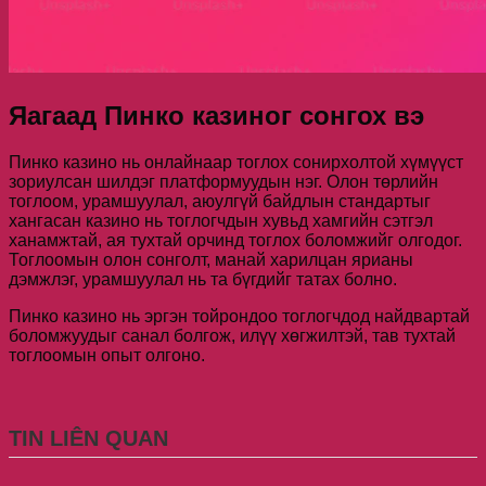
Яагаад Пинко казиног сонгох вэ
Пинко казино нь онлайнаар тоглох сонирхолтой хүмүүст
зориулсан шилдэг платформуудын нэг. Олон төрлийн
тоглоом, урамшуулал, аюулгүй байдлын стандартыг
хангасан казино нь тоглогчдын хувьд хамгийн сэтгэл
ханамжтай, ая тухтай орчинд тоглох боломжийг олгодог.
Тоглоомын олон сонголт, манай харилцан ярианы
дэмжлэг, урамшуулал нь та бүгдийг татах болно.
Пинко казино нь эргэн тойрондоо тоглогчдод найдвартай
боломжуудыг санал болгож, илүү хөгжилтэй, тав тухтай
тоглоомын опыт олгоно.
TIN LIÊN QUAN