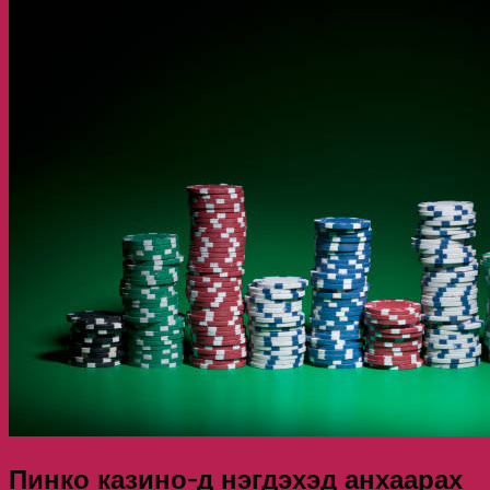
Пинко казино-д нэгдэхэд анхаарах