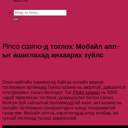
Pinco casino-д тоглох: Мобайл апп-
ыг ашиглахад анхаарах зүйлс
Олон нийтийн сонирхолд байгаа онлайн казино
тоглоомын ертөнцөд Пинко казино нь аюулгүй, дэвшилтэт
платформыг санал болгодог. Тус
Pinko казино
нь 5000
гаруй төрөлжсөн тоглоом, урамшуулал болон санал
болгож буй гайхалтай боломжуудтай хамт, энэ казино нь
онлайн тоглоомын сонирхогчдын хувьд тохиромжтой
газар юм. Мобайл апп нь хэрэглэгчдэд илүү хялбар, ая
тухтай тоглоход туслах зорилготой.