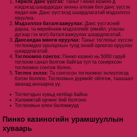
Төрөлх данс үүсгэх:
Таныг Пинко казино-д
нэгдэхэд шаардагдах анхны алхам бол данс үүсгэх
явдал юм. Данс үүсгэхэд шаардлагатай мэдээллээ
оруулна.
Мэдээллээ баталгаажуулах:
Данс үүсгэсний
дараа, та өөрийнхөө мэдээллийг (имэйл, утасны
дугаар гэх мэт) баталгаажуулах шаардлагатай.
Дансандаа мөнгө оруулах:
Таныг тоглохыг хүссэн
тоглоомдоо оролцохын тулд эхний орлогоо оруулах
шаардлагатай.
Тоглоомоо сонгох:
Пинко казино нь 5000 гаруй
тоглоом санал болгож байгаа тул та сонирхсон
тоглоомоо сонгож болно.
Тоглох эхлэх:
Та сонгосон тоглоомоо эхлүүлэхэд
бэлэн боллоо. Тоглоомын дүрмийг ойлгож, таашаал
авахад анхаарна уу.
Тоглогчдын хувьд хялбар байна
Халамжтай орчинг бий болгоно
Тоглоомын олон боломжууд
Пинко казиногийн урамшууллын
хуваарь