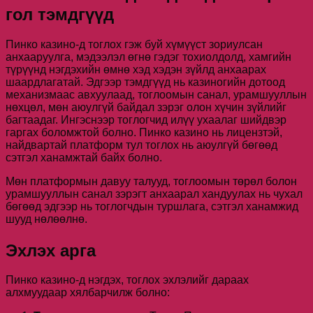
гол тэмдгүүд
Пинко казино-д тоглох гэж буй хүмүүст зориулсан
анхааруулга, мэдээлэл өгнө гэдэг тохиолдолд, хамгийн
түрүүнд нэгдэхийн өмнө хэд хэдэн зүйлд анхаарах
шаардлагатай. Эдгээр тэмдгүүд нь казиногийн дотоод
механизмаас авхуулаад, тоглоомын санал, урамшууллын
нөхцөл, мөн аюулгүй байдал зэрэг олон хүчин зүйлийг
багтаадаг. Ингэснээр тоглогчид илүү ухаалаг шийдвэр
гаргах боломжтой болно. Пинко казино нь лицензтэй,
найдвартай платформ тул тоглох нь аюулгүй бөгөөд
сэтгэл ханамжтай байх болно.
Мөн платформын давуу талууд, тоглоомын төрөл болон
урамшууллын санал зэрэгт анхаарал хандуулах нь чухал
бөгөөд эдгээр нь тоглогчдын туршлага, сэтгэл ханамжид
шууд нөлөөлнө.
Эхлэх арга
Пинко казино-д нэгдэх, тоглох эхлэлийг дараах
алхмуудаар хялбарчилж болно: