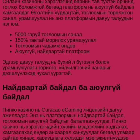
Онлайн казиноны хэрэглэгчид өөрийн тав тухтэй орчинд
тоглох боломжтой бөгөөд платформ нь аюулгүй байдлыг
хамгаалдаг. Өсөлтийн хурдацтай, тоглоомын төрөлжсөн
санал, урамшуулал нь энэ платформын давуу талуудын
нэг юм.
5000 гаруй тоглоомын санал
150% тавтай морилох урамшуулал
Тоглоомын чадамж өндөр
Аюулгүй, найдвартай платформ
Эдгээр давуу талууд нь бүхий л бүтээлч болон
урамшуюулагч зорилго, үйлчилгээний чанарыг
дээшлүүлэхэд чухал үүрэгтэй.
Найдвартай байдал ба аюулгүй
байдал
Пинко казино нь Curacao eGaming лицензийн дагуу
ажилладаг. Энэ нь платформын найдвартай байдал,
тоглоомын аюулгүй байдлыг баталгаажуулдаг. Пинко
казино нь хэрэглэгчдийн хувийн мэдээллийг хадгалах,
хамгаалахад өндөр анхаарал хандуулдаг бөгөөд улмаар
сайтар хянаж, хариуцлага хүлээдэг мэргэжилтнүүдээр