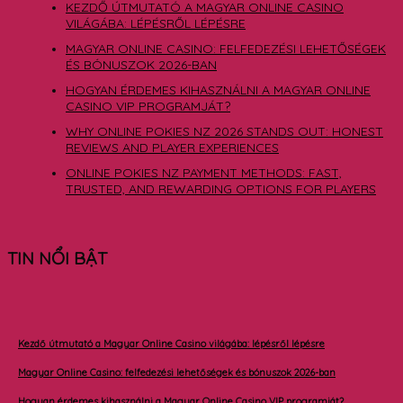
KEZDŐ ÚTMUTATÓ A MAGYAR ONLINE CASINO
VILÁGÁBA: LÉPÉSRŐL LÉPÉSRE
MAGYAR ONLINE CASINO: FELFEDEZÉSI LEHETŐSÉGEK
ÉS BÓNUSZOK 2026-BAN
HOGYAN ÉRDEMES KIHASZNÁLNI A MAGYAR ONLINE
CASINO VIP PROGRAMJÁT?
WHY ONLINE POKIES NZ 2026 STANDS OUT: HONEST
REVIEWS AND PLAYER EXPERIENCES
ONLINE POKIES NZ PAYMENT METHODS: FAST,
TRUSTED, AND REWARDING OPTIONS FOR PLAYERS
TIN NỔI BẬT
Kezdő útmutató a Magyar Online Casino világába: lépésről lépésre
Magyar Online Casino: felfedezési lehetőségek és bónuszok 2026-ban
Hogyan érdemes kihasználni a Magyar Online Casino VIP programját?