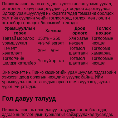
Пинко казино нь тоглогчдоос хүлээн авсан урамшуулал,
хөнгөлөлт, хэцүү нөхцөлүүдийг дотооддоо хэрэгжүүлдэг.
Эдгээр урамшууллууд нь хэрэглэгчдэд тэмцээнд оролцох,
хамгийн сүүлийн үеийн тоглоомонд тоглох, мөн лоялти
хөтөлбөрт оролцох боломжийг олгодог.
Урамшууллын
Доод
Тоглох
Хэмжээ
төрөл
орлого
нөхцөл
Тавтай морилох
150% + 250
Уян хатан
Тоглоомын
урамшуулал
үнэгүй эргэлт
нөхцөл
нөхцөл
Нэмэлт
Тогтмол
Тоглоомд
30% – 50%
хөнгөлөлт
шалтгаан
хамаарна
Тоглогчийн
Тогтмол
Тоглоомын
Үнэгүй эргэлт
шилдэг хөтөлбөр
шалтгаан
нөхцөл
Энэ хүснэгт нь Пинко казиногийн урамшуулал, тэдгээрийн
хэмжээг, доод орлогын нөхцлийг үзүүлж байна. Ийм
урамшуулал нь тоглогчдын орлоо нэмэгдүүлэхэд чухал
үүрэг гүйцэтгэдэг.
Гол давуу талууд
Пинко казино нь олон давуу талуудыг санал болгодог,
эдгээр нь тоглогчдын туршлагыг сайжруулахад тусалдаг.