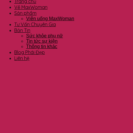
Trang chủ
Về MaxWoman
Sản phẩm
Viên uống MaxWoman
Tư Vấn Chuyên Gia
Bản Tin
Sức khỏe phụ nữ
Tin tức sự kiện
Thông tin khác
Blog Phái Đẹp
Liên hệ