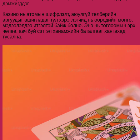
дэмжигддэг.
Казино нь атомын шифрлэлт, аюулгүй төлбөрийн
аргуудыг ашигладаг тул хэрэглэгчид нь өөрсдийн мөнгө,
мэдээлэлдээ итгэлтэй байж болно. Энэ нь тоглоомын эрх
чөлөө, авч буй сэтгэл ханамжийн баталгааг хангахад
тусална.