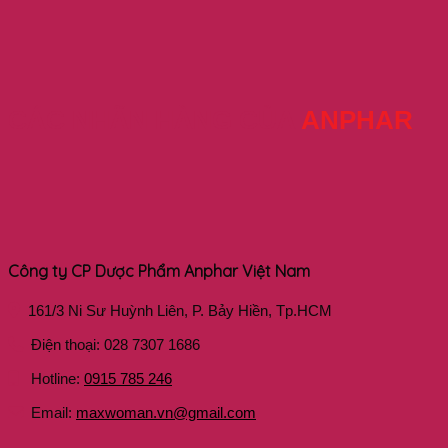
CÁC NHÃN HÀNG CỦA
ANPHAR
Công ty CP Dược Phẩm Anphar Việt Nam
161/3 Ni Sư Huỳnh Liên, P. Bảy Hiền, Tp.HCM
Điện thoại: 028 7307 1686
Hotline:
0915 785 246
Email:
maxwoman.vn@gmail.com