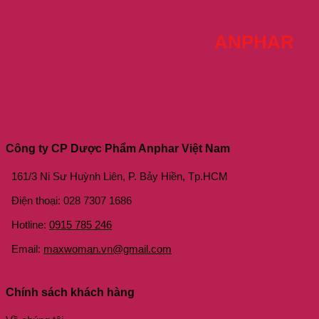
CÁC NHÃN HÀNG CỦA
ANPHAR
Công ty CP Dược Phẩm Anphar Việt Nam
161/3 Ni Sư Huỳnh Liên, P. Bảy Hiền, Tp.HCM
Điện thoại: 028 7307 1686
Hotline:
0915 785 246
Email:
maxwoman.vn@gmail.com
Chính sách khách hàng