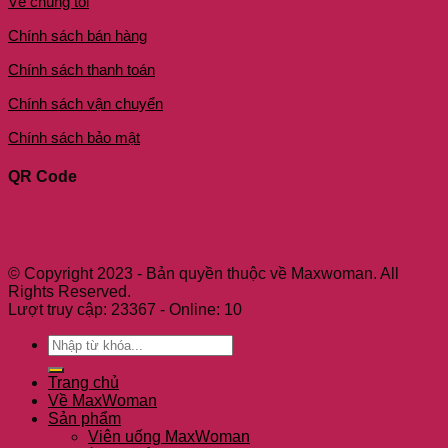
Về chúng tôi
Chính sách bán hàng
Chính sách thanh toán
Chính sách vận chuyển
Chính sách bảo mật
QR Code
© Copyright 2023 - Bản quyền thuộc về Maxwoman. All
Rights Reserved.
Lượt truy cập: 23367 - Online: 10
Trang chủ
Về MaxWoman
Sản phẩm
Viên uống MaxWoman