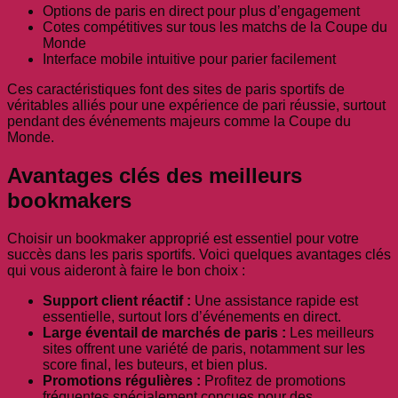
Options de paris en direct pour plus d’engagement
Cotes compétitives sur tous les matchs de la Coupe du
Monde
Interface mobile intuitive pour parier facilement
Ces caractéristiques font des sites de paris sportifs de
véritables alliés pour une expérience de pari réussie, surtout
pendant des événements majeurs comme la Coupe du
Monde.
Avantages clés des meilleurs
bookmakers
Choisir un bookmaker approprié est essentiel pour votre
succès dans les paris sportifs. Voici quelques avantages clés
qui vous aideront à faire le bon choix :
Support client réactif :
Une assistance rapide est
essentielle, surtout lors d’événements en direct.
Large éventail de marchés de paris :
Les meilleurs
sites offrent une variété de paris, notamment sur les
score final, les buteurs, et bien plus.
Promotions régulières :
Profitez de promotions
fréquentes spécialement conçues pour des