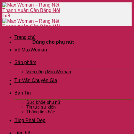
Skip
to
content
Trang chủ
Dùng cho phụ nữ:
Về MaxWoman
Thiếu hụt nội tiết tố
Suy giảm chức năng sinh lý
Sản phẩm
Sạm da, nám da do mất cân bằng nội tiết
Viên uống MaxWoman
Tư Vấn Chuyên Gia
Bản Tin
Sức khỏe phụ nữ
Tin tức sự kiện
Thông tin khác
Blog Phái Đẹp
Liên hệ