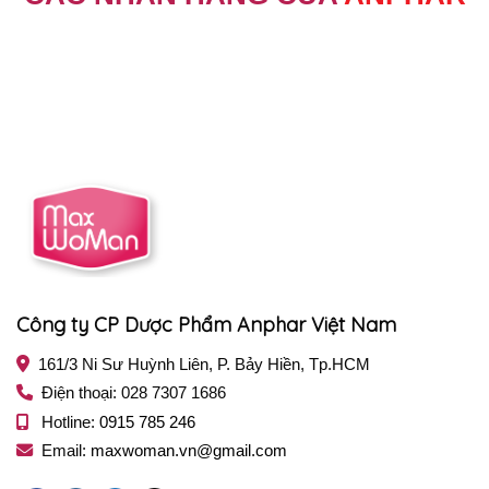
Công ty CP Dược Phẩm Anphar Việt Nam
161/3 Ni Sư Huỳnh Liên, P. Bảy Hiền, Tp.HCM
Điện thoại: 028 7307 1686
Hotline:
0915 785 246
Email:
maxwoman.vn@gmail.com