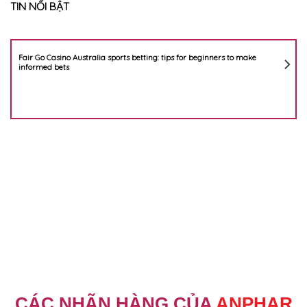
TIN NỔI BẬT
Fair Go Casino Australia sports betting: tips for beginners to make
informed bets
CÁC NHÃN HÀNG CỦA
ANPHAR