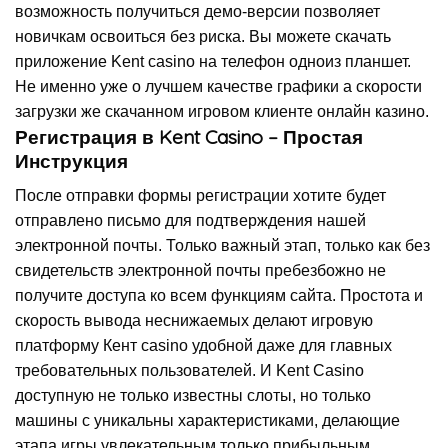
возможность получиться демо-версии позволяет
новичкам освоиться без риска. Вы можете скачать
приложение Kent casino на телефон одноиз планшет.
Не именно уже о лучшем качестве графики а скорости
загрузки же скачанном игровом клиенте онлайн казино.
Регистрация в Kent Casino – Простая
Инструкция
После отправки формы регистрации хотите будет
отправлено письмо для подтверждения нашей
электронной почты. Только важный этап, только как без
свидетельств электронной почты пребезбожно не
получите доступа ко всем функциям сайта. Простота и
скорость вывода неснижаемых делают игровую
платформу Кент casino удобной даже для главных
требовательных пользователей. И Kent Casino
доступную не только известны слоты, но только
машины с уникальны характеристиками, делающие
этапа игры увлекательным только прибыльным.