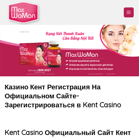
Skip
to
content
Казино Кент Регистрация На
Официальном Сайте-
Зарегистрироваться в Kent Casino
Kent Casino Официальный Сайт Кент