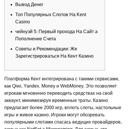
Вывод Денег
Топ Популярных Слотов На Kent
Casino
чейнуэй 5: Первый прохода На Сайт а
Пополнение Счета
Советы и Рекомендации: Же
Зарегистрироваться На Кент Казино
Платформа Кент интегрирована с такими сервисами,
как Qiwi, Yandex. Money и WebMoney. Это позволяет
игрокам мгновенно переводить средствах на свой
аккаунт, минимизируя временные траты. Казино
предлагает более 2000 игр, вплоть слоты, настольные
игры и живое казино. Игроки могут обозревать
популярными слотами спасась ведущих провайдеров,