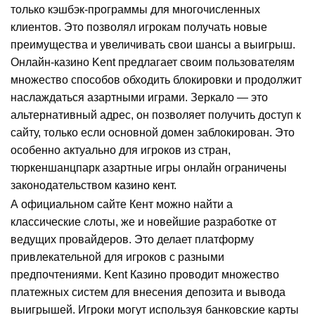
только кэшбэк-программы для многочисленных
клиентов. Это позволял игрокам получать новые
преимущества и увеличивать свои шансы а выигрыш.
Онлайн-казино Kent предлагает своим пользователям
множество способов обходить блокировки и продолжит
наслаждаться азартными играми. Зеркало — это
альтернативный адрес, он позволяет получить доступ к
сайту, только если основной домен заблокирован. Это
особенно актуально для игроков из стран,
тюркеншанцпарк азартные игры онлайн ограничены
законодательством
казино кент
.
А официальном сайте Кент можно найти а
классические слоты, же и новейшие разработке от
ведущих провайдеров. Это делает платформу
привлекательной для игроков с разными
предпочтениями. Kent Казино проводит множество
платежных систем для внесения депозита и вывода
выигрышей. Игроки могут используя банковские карты