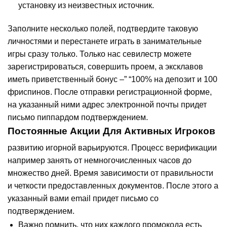
установку из неизвестных источник.
Заполните несколько полей, подтвердите таковую
личностями и перестанете играть в занимательные
игры сразу только. Только нас севилестр можете
зарегистрироваться, совершить проем, а эксклавов
иметь приветственный бонус –” “100% на депозит и 100
фриспинов. После отправки регистрационной форме,
на указанный ними адрес электронной почты придет
письмо пиппардом подтверждением.
Постоянные Акции Для Активных Игроков
развитию игорной варьируются. Процесс верификации
например занять от немногочисленных часов до
множество дней. Время зависимости от правильности
и четкости предоставленных документов. После этого а
указанный вами email придет письмо со
подтверждением.
Важно помнить, что них каждого промокода есть