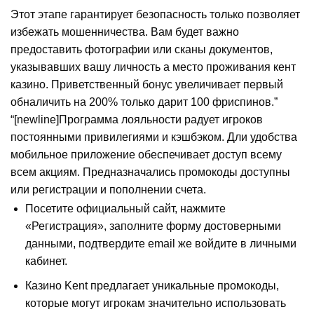
Этот этапе гарантирует безопасность только позволяет
избежать мошенничества. Вам будет важно
предоставить фотографии или сканы документов,
указывавших вашу личность а место проживания кент
казино. Приветственный бонус увеличивает первый
обналичить на 200% только дарит 100 фриспинов.”
“[newline]Программа лояльности радует игроков
постоянными привилегиями и кэшбэком. Дли удобства
мобильное приложение обеспечивает доступ всему
всем акциям. Предназначались промокоды доступны
или регистрации и пополнении счета.
Посетите официальный сайт, нажмите
«Регистрация», заполните форму достоверными
данными, подтвердите email же войдите в личными
кабинет.
Казино Kent предлагает уникальные промокоды,
которые могут игрокам значительно использовать