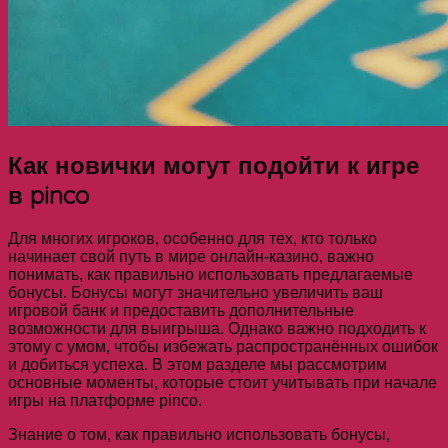
Как новички могут подойти к игре
в pinco
Для многих игроков, особенно для тех, кто только
начинает свой путь в мире онлайн-казино, важно
понимать, как правильно использовать предлагаемые
бонусы. Бонусы могут значительно увеличить ваш
игровой банк и предоставить дополнительные
возможности для выигрыша. Однако важно подходить к
этому с умом, чтобы избежать распространённых ошибок
и добиться успеха. В этом разделе мы рассмотрим
основные моменты, которые стоит учитывать при начале
игры на платформе pinco.
Знание о том, как правильно использовать бонусы,