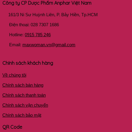
Công ty CP Dược Phẩm Anphar Việt Nam
161/3 Ni Sư Huỳnh Liên, P. Bảy Hiền, Tp.HCM
Điện thoại: 028 7307 1686
Hotline:
0915 785 246
Email:
maxwoman.vn@gmail.com
Chính sách khách hàng
Về chúng tôi
Chính sách bán hàng
Chính sách thanh toán
Chính sách vận chuyển
Chính sách bảo mật
QR Code