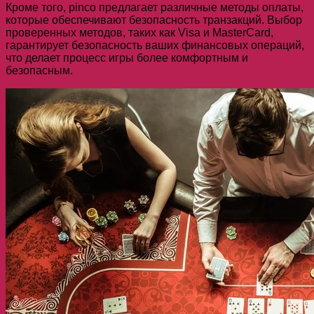
Кроме того, pinco предлагает различные методы оплаты,
которые обеспечивают безопасность транзакций. Выбор
проверенных методов, таких как Visa и MasterCard,
гарантирует безопасность ваших финансовых операций,
что делает процесс игры более комфортным и
безопасным.