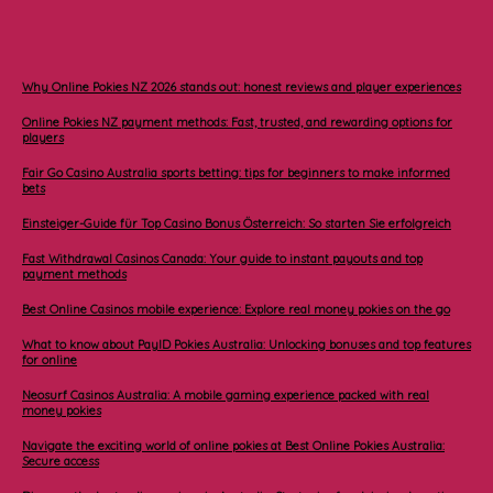
Why Online Pokies NZ 2026 stands out: honest reviews and player experiences
Online Pokies NZ payment methods: Fast, trusted, and rewarding options for
players
Fair Go Casino Australia sports betting: tips for beginners to make informed
bets
Einsteiger-Guide für Top Casino Bonus Österreich: So starten Sie erfolgreich
Fast Withdrawal Casinos Canada: Your guide to instant payouts and top
payment methods
Best Online Casinos mobile experience: Explore real money pokies on the go
What to know about PayID Pokies Australia: Unlocking bonuses and top features
for online
Neosurf Casinos Australia: A mobile gaming experience packed with real
money pokies
Navigate the exciting world of online pokies at Best Online Pokies Australia:
Secure access