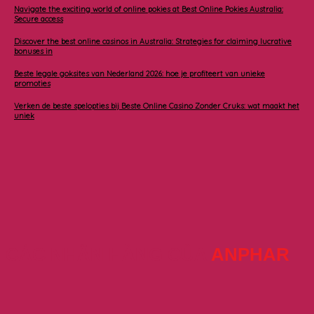
Navigate the exciting world of online pokies at Best Online Pokies Australia:
Secure access
Discover the best online casinos in Australia: Strategies for claiming lucrative
bonuses in
Beste legale goksites van Nederland 2026: hoe je profiteert van unieke
promoties
Verken de beste spelopties bij Beste Online Casino Zonder Cruks: wat maakt het
uniek
CÁC NHÃN HÀNG CỦA
ANPHAR