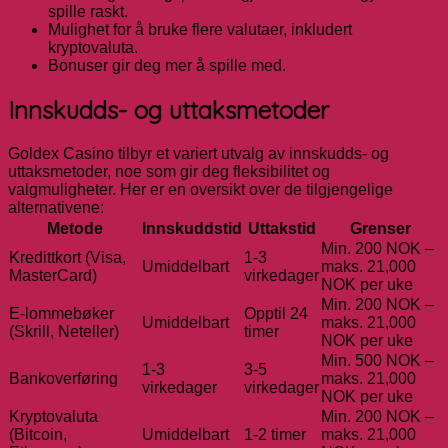
spille raskt.
Mulighet for å bruke flere valutaer, inkludert
kryptovaluta.
Bonuser gir deg mer å spille med.
Innskudds- og uttaksmetoder
Goldex Casino tilbyr et variert utvalg av innskudds- og
uttaksmetoder, noe som gir deg fleksibilitet og
valgmuligheter. Her er en oversikt over de tilgjengelige
alternativene:
Metode
Innskuddstid
Uttakstid
Grenser
Min. 200 NOK –
Kredittkort (Visa,
1-3
Umiddelbart
maks. 21,000
MasterCard)
virkedager
NOK per uke
Min. 200 NOK –
E-lommebøker
Opptil 24
Umiddelbart
maks. 21,000
(Skrill, Neteller)
timer
NOK per uke
Min. 500 NOK –
1-3
3-5
Bankoverføring
maks. 21,000
virkedager
virkedager
NOK per uke
Kryptovaluta
Min. 200 NOK –
(Bitcoin,
Umiddelbart
1-2 timer
maks. 21,000