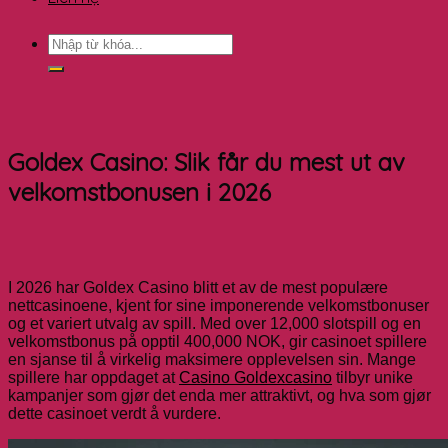
Goldex Casino: Slik får du mest ut av
velkomstbonusen i 2026
I 2026 har Goldex Casino blitt et av de mest populære
nettcasinoene, kjent for sine imponerende velkomstbonuser
og et variert utvalg av spill. Med over 12,000 slotspill og en
velkomstbonus på opptil 400,000 NOK, gir casinoet spillere
en sjanse til å virkelig maksimere opplevelsen sin. Mange
spillere har oppdaget at
Casino Goldexcasino
tilbyr unike
kampanjer som gjør det enda mer attraktivt, og hva som gjør
dette casinoet verdt å vurdere.