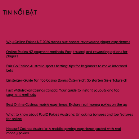
TIN NỔI BẬT
Why Online Pokies NZ 2026 stands out: honest reviews and player experiences
Online Pokies NZ payment methods: Fast, trusted, and rewarding options for
players
Fair Go Casino Australia sports betting: tips for beginners to make informed
bets
Einsteiger-Guide für Top Casino Bonus Österreich: So starten Sie erfolgreich
Fast Withdrawal Casinos Canada: Your guide to instant payouts and top
payment methods
Best Online Casinos mobile experience: Explore real money pokies on the go
What to know about PayID Pokies Australia: Unlocking bonuses and top features
for online
Neosurf Casinos Australia: A mobile gaming experience packed with real
money pokies