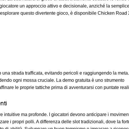
giocatore un approccio attivo e decisionale, anziché la semplic
 esplorare questo divertente gioco, è disponibile
Chicken Road 
rso una strada trafficata, evitando pericoli e raggiungendo la meta
ndendo ogni mossa cruciale. La demo gratuita è uno strumento
finare le proprie tattiche prima di avventurarsi con puntate reali
nti
 intuitive ma profonde. I giocatori devono anticipare i moviment
are i propri polli. A differenza delle slot tradizionali, dove la for
to di abilità. Sviluppare un buon tempismo e imparare a riconos