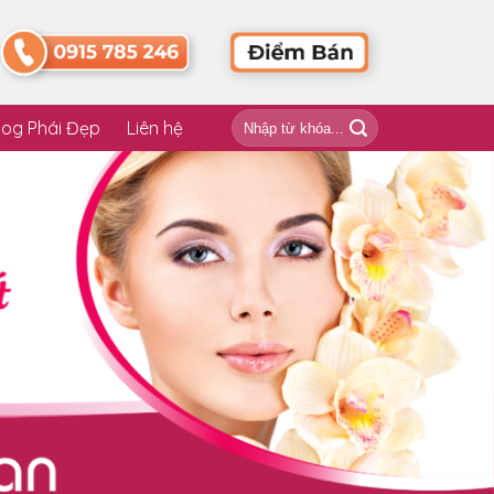
log Phái Đẹp
Liên hệ