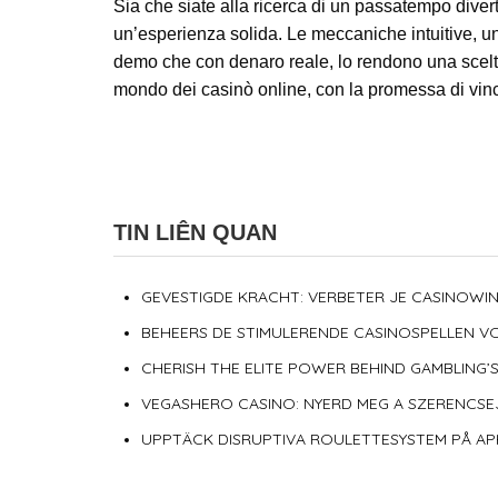
Sia che siate alla ricerca di un passatempo diver
un’esperienza solida. Le meccaniche intuitive, uni
demo che con denaro reale, lo rendono una scelt
mondo dei casinò online, con la promessa di vinc
TIN LIÊN QUAN
GEVESTIGDE KRACHT: VERBETER JE CASINOWI
BEHEERS DE STIMULERENDE CASINOSPELLEN 
CHERISH THE ELITE POWER BEHIND GAMBLING’S
VEGASHERO CASINO: NYERD MEG A SZERENCS
UPPTÄCK DISRUPTIVA ROULETTESYSTEM PÅ AP