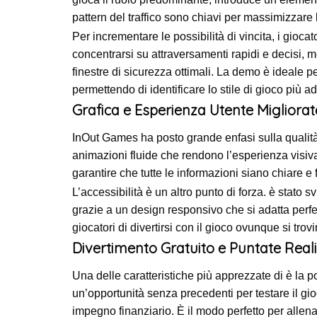
pattern del traffico sono chiavi per massimizzare 
Per incrementare le possibilità di vincita, i gioc
concentrarsi su attraversamenti rapidi e decisi, m
finestre di sicurezza ottimali. La demo è ideale p
permettendo di identificare lo stile di gioco più a
Grafica e Esperienza Utente Migliorat
InOut Games ha posto grande enfasi sulla qualità 
animazioni fluide che rendono l’esperienza visiva 
garantire che tutte le informazioni siano chiare e f
L’accessibilità è un altro punto di forza. è stato 
grazie a un design responsivo che si adatta per
giocatori di divertirsi con il gioco ovunque si tr
Divertimento Gratuito e Puntate Reali
Una delle caratteristiche più apprezzate di è la po
un’opportunità senza precedenti per testare il g
impegno finanziario. È il modo perfetto per allena