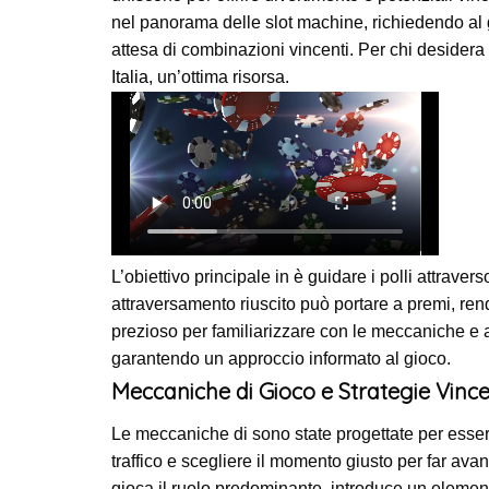
nel panorama delle slot machine, richiedendo al 
attesa di combinazioni vincenti. Per chi desidera
Italia
, un’ottima risorsa.
L’obiettivo principale in è guidare i polli attrave
attraversamento riuscito può portare a premi, re
prezioso per familiarizzare con le meccaniche e af
garantendo un approccio informato al gioco.
Meccaniche di Gioco e Strategie Vince
Le meccaniche di sono state progettate per essere
traffico e scegliere il momento giusto per far avanz
gioca il ruolo predominante, introduce un elemen