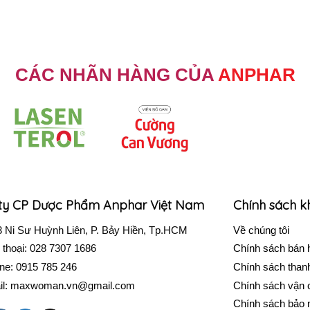
CÁC NHÃN HÀNG CỦA
ANPHAR
ty CP Dược Phẩm Anphar Việt Nam
Chính sách k
3 Ni Sư Huỳnh Liên, P. Bảy Hiền, Tp.HCM
Về chúng tôi
 thoại: 028 7307 1686
Chính sách bán 
ine:
0915 785 246
Chính sách than
l:
maxwoman.vn@gmail.com
Chính sách vận 
Chính sách bảo 