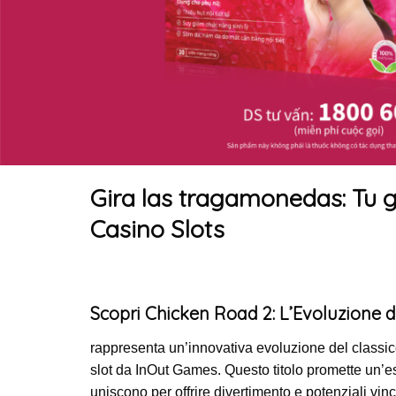
Gira las tragamonedas: Tu g
Casino Slots
ne
Magyar Online Casino:
Hogyan érdemes kihaszná
e
felfedezési lehetőségek és
Magyar Online Casino VI
bónuszok 2026-ban
programját?
Scopri Chicken Road 2: L’Evoluzione de
rappresenta un’innovativa evoluzione del classico
slot da InOut Games. Questo titolo promette un’e
uniscono per offrire divertimento e potenziali vin