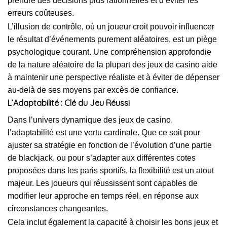
prendre des décisions plus rationnelles et d’éviter les
erreurs coûteuses.
L’illusion de contrôle, où un joueur croit pouvoir influencer
le résultat d’événements purement aléatoires, est un piège
psychologique courant. Une compréhension approfondie
de la nature aléatoire de la plupart des jeux de casino aide
à maintenir une perspective réaliste et à éviter de dépenser
au-delà de ses moyens par excès de confiance.
L’Adaptabilité : Clé du Jeu Réussi
Dans l’univers dynamique des jeux de casino,
l’adaptabilité est une vertu cardinale. Que ce soit pour
ajuster sa stratégie en fonction de l’évolution d’une partie
de blackjack, ou pour s’adapter aux différentes cotes
proposées dans les paris sportifs, la flexibilité est un atout
majeur. Les joueurs qui réussissent sont capables de
modifier leur approche en temps réel, en réponse aux
circonstances changeantes.
Cela inclut également la capacité à choisir les bons jeux et