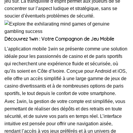
jeu sûr. La tranquillité d’esprit permet aux joueurs de se
concentrer sur l’aspect ludique et stratégique, sans se
soucier d’éventuels problèmes de sécurité.
Découvrez 1win : Votre Compagnon de Jeu Mobile
L’application mobile 1win se présente comme une solution
idéale pour les passionnés de casino et de paris sportifs
qui recherchent une expérience fluide et sécurisée, où
qu’ils soient en Côte d’Ivoire. Conçue pour Android et iOS,
elle offre un accès simplifié à une large gamme de jeux de
casino divertissants et à de nombreuses options de paris
sportifs, le tout depuis le confort de votre smartphone.
Avec 1win, la gestion de votre compte est simplifiée, vous
permettant de réaliser des dépôts et des retraits en toute
sécurité, et de suivre vos paris en temps réel. L’interface
intuitive est pensée pour offrir une navigation aisée,
rendant l’accès à vos jeux préférés et à un univers de