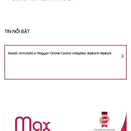
TIN NỔI BẬT
Kezdő útmutató a Magyar Online Casino világába: lépésről lépésre