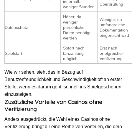
innerhalb
Überprüfung
weniger Stunden
Höher, da
Weniger, da
weniger
umfangreiche
Datenschutz
persönliche
Dokumentation
Daten benötigt
eingereicht wird
werden
Sofort nach
Erst nach
Spielstart
Einzahlung
erfolgreicher
möglich
Verifizierung
Wie wir sehen, steht das in Bezug auf
Benutzerfreundlichkeit und Geschwindigkeit oft an erster
Stelle, wenn es darum geht, schnell ins Spielgeschehen
einzusteigen.
Zusätzliche Vorteile von Casinos ohne
Verifizierung
Anders ausgedrückt, die Wahl eines Casinos ohne
Verifizierung bringt dir eine Reihe von Vorteilen, die dein