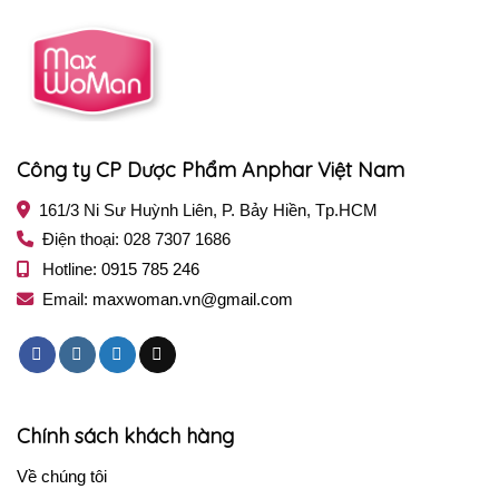
Công ty CP Dược Phẩm Anphar Việt Nam
161/3 Ni Sư Huỳnh Liên, P. Bảy Hiền, Tp.HCM
Điện thoại: 028 7307 1686
Hotline:
0915 785 246
Email:
maxwoman.vn@gmail.com
Chính sách khách hàng
Về chúng tôi