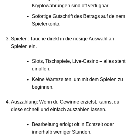
Kryptowährungen sind oft verfügbar.
Sofortige Gutschrift des Betrags auf deinem
Spielerkonto.
Spielen: Tauche direkt in die riesige Auswahl an
Spielen ein.
Slots, Tischspiele, Live-Casino – alles steht
dir offen.
Keine Wartezeiten, um mit dem Spielen zu
beginnen.
Auszahlung: Wenn du Gewinne erzielst, kannst du
diese schnell und einfach auszahlen lassen.
Bearbeitung erfolgt oft in Echtzeit oder
innerhalb weniger Stunden.