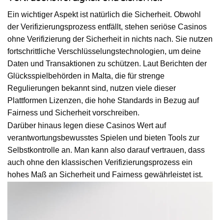
Ein wichtiger Aspekt ist natürlich die Sicherheit. Obwohl
der Verifizierungsprozess entfällt, stehen seriöse Casinos
ohne Verifizierung der Sicherheit in nichts nach. Sie nutzen
fortschrittliche Verschlüsselungstechnologien, um deine
Daten und Transaktionen zu schützen. Laut Berichten der
Glücksspielbehörden in Malta, die für strenge
Regulierungen bekannt sind, nutzen viele dieser
Plattformen Lizenzen, die hohe Standards in Bezug auf
Fairness und Sicherheit vorschreiben.
Darüber hinaus legen diese Casinos Wert auf
verantwortungsbewusstes Spielen und bieten Tools zur
Selbstkontrolle an. Man kann also darauf vertrauen, dass
auch ohne den klassischen Verifizierungsprozess ein
hohes Maß an Sicherheit und Fairness gewährleistet ist.