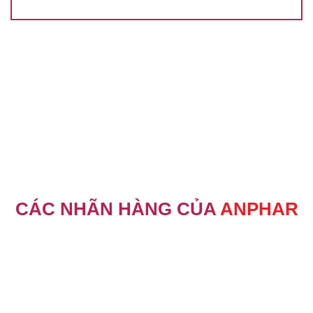
CÁC NHÃN HÀNG CỦA
ANPHAR