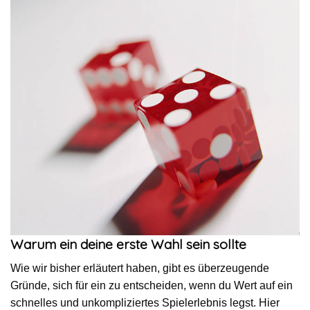
Warum ein deine erste Wahl sein sollte
Wie wir bisher erläutert haben, gibt es überzeugende
Gründe, sich für ein zu entscheiden, wenn du Wert auf ein
schnelles und unkompliziertes Spielerlebnis legst. Hier