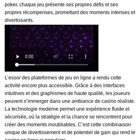
poker, chaque jeu présente ses propres défis et ses
propres récompenses, promettant des moments intenses et
divertissants.
L’essor des plateformes de jeu en ligne a rendu cette
activité encore plus accessible. Grâce à des interfaces
intuitives et des graphismes de haute qualité, les joueurs
peuvent s’immerger dans une ambiance de casino réaliste.
La technologie moderne permet une expérience fluide et
sécurisée, où la stratégie et la chance se rencontrent pour
créer des moments inoubliables. C’est cette combinaison
unique de divertissement et de potentiel de gain qui rend le