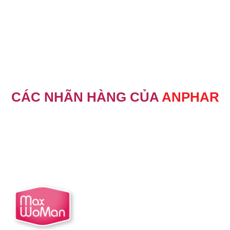
CÁC NHÃN HÀNG CỦA
ANPHAR