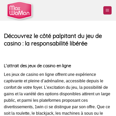
Skip
to
content
Découvrez le côté palpitant du jeu de
casino : la responsabilité libérée
L’attrait des jeux de casino en ligne
Les jeux de casino en ligne offrent une expérience
captivante et pleine d’adrénaline, accessible depuis le
confort de votre foyer. L’excitation du jeu, la possibilité de
gains et la variété des options disponibles attirent un large
public, et parmi les plateformes proposant ces
divertissements,
1win ci
se distingue par son offre. Que ce
soit la roulette, le blackjack, les machines à sous ou le