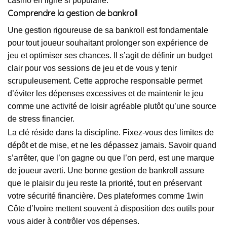
casino en ligne si populaire.
Comprendre la gestion de bankroll
Une gestion rigoureuse de sa bankroll est fondamentale
pour tout joueur souhaitant prolonger son expérience de
jeu et optimiser ses chances. Il s’agit de définir un budget
clair pour vos sessions de jeu et de vous y tenir
scrupuleusement. Cette approche responsable permet
d’éviter les dépenses excessives et de maintenir le jeu
comme une activité de loisir agréable plutôt qu’une source
de stress financier.
La clé réside dans la discipline. Fixez-vous des limites de
dépôt et de mise, et ne les dépassez jamais. Savoir quand
s’arrêter, que l’on gagne ou que l’on perd, est une marque
de joueur averti. Une bonne gestion de bankroll assure
que le plaisir du jeu reste la priorité, tout en préservant
votre sécurité financière. Des plateformes comme 1win
Côte d’Ivoire mettent souvent à disposition des outils pour
vous aider à contrôler vos dépenses.