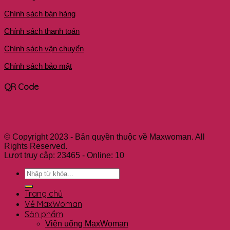
Chính sách bán hàng
Chính sách thanh toán
Chính sách vận chuyển
Chính sách bảo mật
QR Code
© Copyright 2023 - Bản quyền thuộc về Maxwoman. All
Rights Reserved.
Lượt truy cập: 23465 - Online: 10
Trang chủ
Về MaxWoman
Sản phẩm
Viên uống MaxWoman