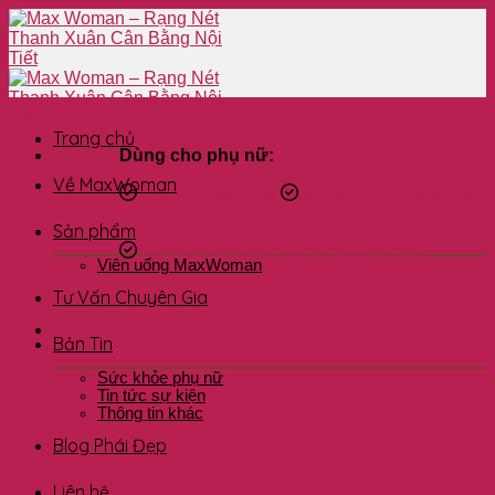
Skip
to
content
Trang chủ
Dùng cho phụ nữ:
Về MaxWoman
Thiếu hụt nội tiết tố
Suy giảm chức năng sinh
lý
Sản phẩm
Sạm da, nám da do mất cân bằng nội tiết
Viên uống MaxWoman
Tư Vấn Chuyên Gia
Bản Tin
Sức khỏe phụ nữ
Tin tức sự kiện
Thông tin khác
Blog Phái Đẹp
Liên hệ