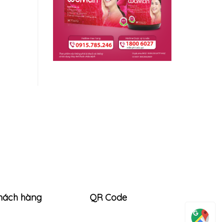
hách hàng
QR Code