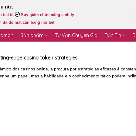
ụ nữ:
 tiết tố
Suy giảm chức năng sinh lý
da do mất cân bằng nội tiết
Woman
Sản phẩm
Tư Vấn Chuyên Gia
Bản Tin
B
tting-edge casino token strategies
mico dos casinos online, a procura por estratégias eficazes é constan
nha um papel, mas a habilidade e o conhecimento tático podem incli
Kezdő útmutató a
Casino világába: l