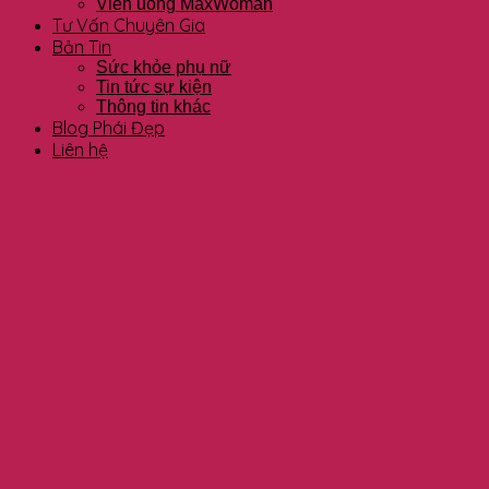
Viên uống MaxWoman
Tư Vấn Chuyên Gia
Bản Tin
Sức khỏe phụ nữ
Tin tức sự kiện
Thông tin khác
Blog Phái Đẹp
Liên hệ