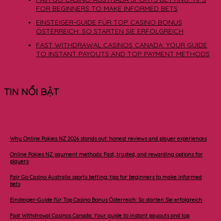
FOR BEGINNERS TO MAKE INFORMED BETS
EINSTEIGER-GUIDE FÜR TOP CASINO BONUS
ÖSTERREICH: SO STARTEN SIE ERFOLGREICH
FAST WITHDRAWAL CASINOS CANADA: YOUR GUIDE
TO INSTANT PAYOUTS AND TOP PAYMENT METHODS
TIN NỔI BẬT
Why Online Pokies NZ 2026 stands out: honest reviews and player experiences
Online Pokies NZ payment methods: Fast, trusted, and rewarding options for
players
Fair Go Casino Australia sports betting: tips for beginners to make informed
bets
Einsteiger-Guide für Top Casino Bonus Österreich: So starten Sie erfolgreich
Fast Withdrawal Casinos Canada: Your guide to instant payouts and top