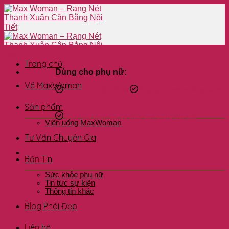
Skip
to
content
Trang chủ
Dùng cho phụ nữ:
Về MaxWoman
Thiếu hụt nội tiết tố
Suy giảm chức năng sinh
lý
Sản phẩm
Sạm da, nám da do mất cân bằng nội tiết
Viên uống MaxWoman
Tư Vấn Chuyên Gia
Bản Tin
Sức khỏe phụ nữ
Tin tức sự kiện
Thông tin khác
Blog Phái Đẹp
Liên hệ