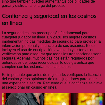
sino que también pueden aumentar tus posibilidades de
ganar y disfrutar a lo largo del proceso.
Confianza y seguridad en los casinos
en línea
La seguridad es una preocupación fundamental para
cualquier jugador en línea. En 2026, los mejores casinos
implementan rígidas medidas de seguridad para proteger la
información personal y financiera de sus usuarios. Estos
incluyen el uso de encriptación avanzada y sistemas de
verificación para asegurar que todas las transacciones sean
seguras. Además, muchos casinos están regulados por
autoridades de juego reconocidas, lo que garantiza que
cumplen con los estándares establecidos.
Es importante que antes de registrarte, verifiques la licencia
del casino y leas opiniones de otros jugadores para tener
una experiencia segura. Recuerda que la confianza es clave
al seleccionar un casino en línea.