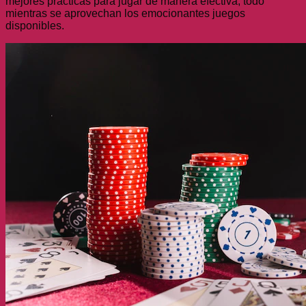
mejores prácticas para jugar de manera efectiva, todo
mientras se aprovechan los emocionantes juegos
disponibles.