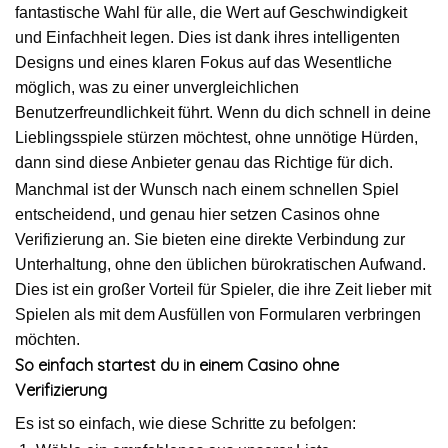
fantastische Wahl für alle, die Wert auf Geschwindigkeit
und Einfachheit legen. Dies ist dank ihres intelligenten
Designs und eines klaren Fokus auf das Wesentliche
möglich, was zu einer unvergleichlichen
Benutzerfreundlichkeit führt. Wenn du dich schnell in deine
Lieblingsspiele stürzen möchtest, ohne unnötige Hürden,
dann sind diese Anbieter genau das Richtige für dich.
Manchmal ist der Wunsch nach einem schnellen Spiel
entscheidend, und genau hier setzen Casinos ohne
Verifizierung an. Sie bieten eine direkte Verbindung zur
Unterhaltung, ohne den üblichen bürokratischen Aufwand.
Dies ist ein großer Vorteil für Spieler, die ihre Zeit lieber mit
Spielen als mit dem Ausfüllen von Formularen verbringen
möchten.
So einfach startest du in einem Casino ohne
Verifizierung
Es ist so einfach, wie diese Schritte zu befolgen: