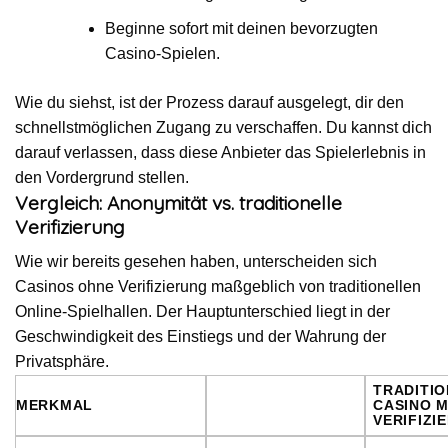
Beginne sofort mit deinen bevorzugten
Casino-Spielen.
Wie du siehst, ist der Prozess darauf ausgelegt, dir den
schnellstmöglichen Zugang zu verschaffen. Du kannst dich
darauf verlassen, dass diese Anbieter das Spielerlebnis in
den Vordergrund stellen.
Vergleich: Anonymität vs. traditionelle
Verifizierung
Wie wir bereits gesehen haben, unterscheiden sich
Casinos ohne Verifizierung maßgeblich von traditionellen
Online-Spielhallen. Der Hauptunterschied liegt in der
Geschwindigkeit des Einstiegs und der Wahrung der
Privatsphäre.
TRADITI
MERKMAL
CASINO M
VERIFIZI