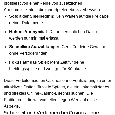
profitierst von einer Reihe von zusätzlichen
Annehmlichkeiten, die dein Spielerlebnis verbessern:
Sofortiger Spielbeginn:
Kein Warten auf die Freigabe
deiner Dokumente.
Höhere Anonymität:
Deine persönlichen Daten
werden nur minimal erfasst.
Schnellere Auszahlungen:
Genieße deine Gewinne
ohne Verzögerungen.
Fokus auf das Spiel:
Mehr Zeit für deine
Lieblingsspiele und weniger für Bürokratie.
Diese Vorteile machen Casinos ohne Verifizierung zu einer
attraktiven Option für viele Spieler, die ein unkompliziertes
und direktes Online-Casino-Erlebnis suchen. Die
Plattformen, die wir vorstellen, legen Wert auf diese
Aspekte.
Sicherheit und Vertrauen bei Casinos ohne