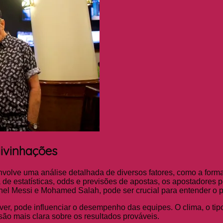
ivinhações
 envolve uma análise detalhada de diversos fatores, como a fo
 de estatísticas, odds e previsões de apostas, os apostadores 
l Messi e Mohamed Salah, pode ser crucial para entender o po
ver, pode influenciar o desempenho das equipes. O clima, o tip
o mais clara sobre os resultados prováveis.