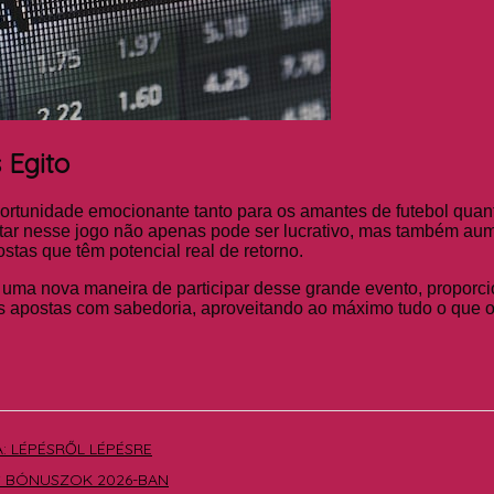
 Egito
oportunidade emocionante tanto para os amantes de futebol qua
ostar nesse jogo não apenas pode ser lucrativo, mas também au
stas que têm potencial real de retorno.
 uma nova maneira de participar desse grande evento, proporci
s apostas com sabedoria, aproveitando ao máximo tudo o que o 
: LÉPÉSRŐL LÉPÉSRE
ÉS BÓNUSZOK 2026-BAN