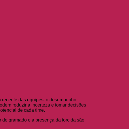
rma recente das equipes, o desempenho
podem reduzir a incerteza e tomar decisões
tencial de cada time.
o de gramado e a presença da torcida são