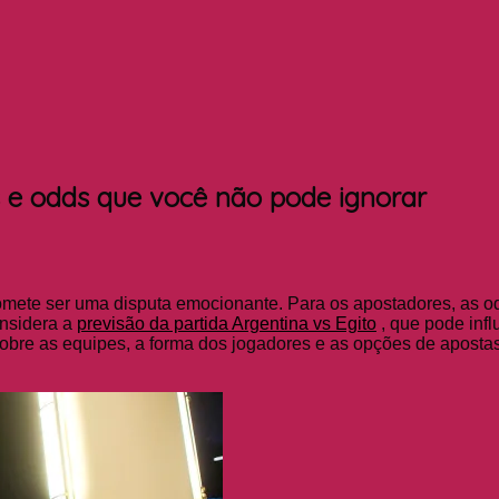
s e odds que você não pode ignorar
mete ser uma disputa emocionante. Para os apostadores, as od
onsidera a
previsão da partida Argentina vs Egito
, que pode infl
sobre as equipes, a forma dos jogadores e as opções de aposta