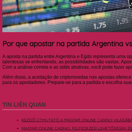
Por que apostar na partida Argentina vs
A aposta na partida entre Argentina e Egito representa uma 
talentosas se enfrentando, as possibilidades são vastas. Ap
Com a análise correta e as odds atrativas, você pode fazer apo
Além disso, a aceitação de criptomoedas nas apostas oferece
para os apostadores. Prepare-se para a partida e escolha sua
TIN LIÊN QUAN
KEZDŐ ÚTMUTATÓ A MAGYAR ONLINE CASINO VILÁGÁBA
MAGYAR ONLINE CASINO: FELFEDEZÉSI LEHETŐSÉGEK 