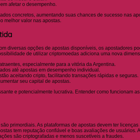
odem afetar o desempenho.
ados concretos, aumentando suas chances de sucesso nas apos
 o melhor valor nas apostas.
tida
 Com diversas opções de apostas disponíveis, os apostadores p
possibilidade de utilizar criptomoedas adiciona uma nova dimen
raentes, especialmente para a vitória da Argentina.
tados até apostas em desempenho individual.
o aceitando cripto, facilitando transações rápidas e seguras.
umentar seu capital de apostas.
ssante e potencialmente lucrativa. Entender como funcionam as
 são primordiais. As plataformas de apostas devem ter licenças
ostas tem reputação confiável e boas avaliações de usuários. 
ações são criptografadas e menos suscetíveis a fraudes.